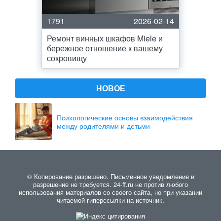
1791
2026-02-14
Ремонт винных шкафов Miele и
бережное отношение к вашему
сокровищу
НОВОЕ
Психологические основы взаимодействия
между родителями и детьми
© Копирование разрешено. Письменное уведомление и
разрешение не требуется. 24-ff.ru не против любого
использования материалов со своего сайта, но при указании
читаемой гиперссылки на источник.