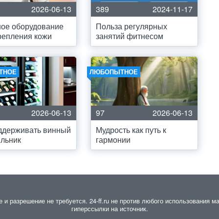
2026-06-13
389
2024-11-17
ое оборудование
Польза регулярных
репления кожи
занятий фитнесом
ТНОЕ
ЛЮБОПЫТНОЕ
2026-06-13
97
2026-06-13
ддерживать винный
Мудрость как путь к
льник
гармонии
 разрешение не требуется. 24-ff.ru не против любого использования ма
гиперссылки на источник.