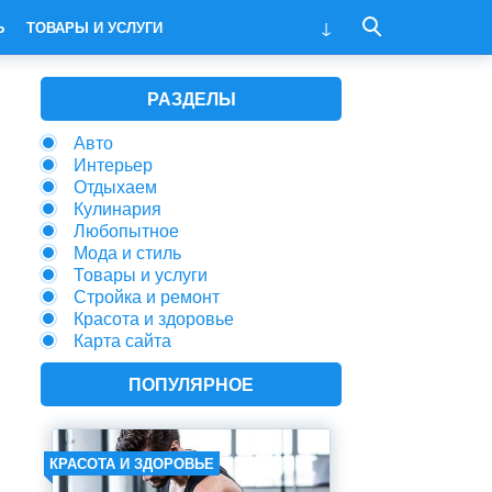
Ь
ТОВАРЫ И УСЛУГИ
РАЗДЕЛЫ
Авто
Интерьер
Отдыхаем
Кулинария
Любопытное
Мода и стиль
Товары и услуги
Стройка и ремонт
Красота и здоровье
Карта сайта
ПОПУЛЯРНОЕ
КРАСОТА И ЗДОРОВЬЕ