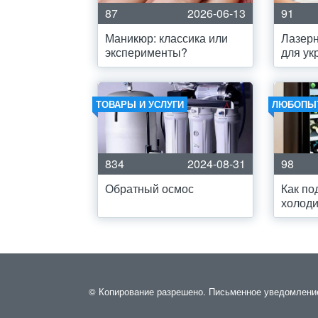
87
2026-06-13
91
Маникюр: классика или
Лазерн
эксперименты?
для ук
ТОВАРЫ И УСЛУГИ
ЛЮБОПЫ
834
2024-08-31
98
Обратный осмос
Как по
холоди
© Копирование разрешено. Письменное уведомление и