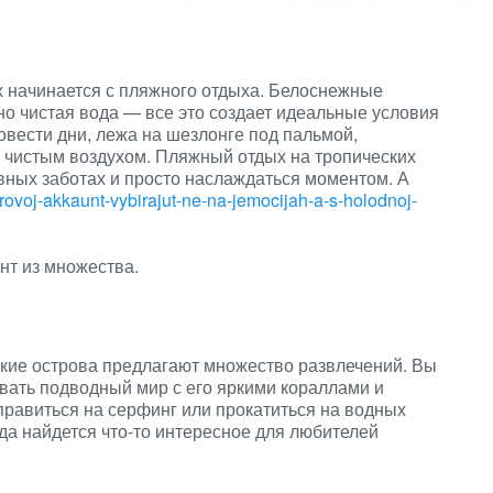
х начинается с пляжного отдыха. Белоснежные
но чистая вода — все это создает идеальные условия
овести дни, лежа на шезлонге под пальмой,
 чистым воздухом. Пляжный отдых на тропических
вных заботах и просто наслаждаться моментом. А
rovoj-akkaunt-vybirajut-ne-na-jemocijah-a-s-holodnoj-
нт из множества.
ские острова предлагают множество развлечений. Вы
вать подводный мир с его яркими кораллами и
равиться на серфинг или прокатиться на водных
да найдется что-то интересное для любителей