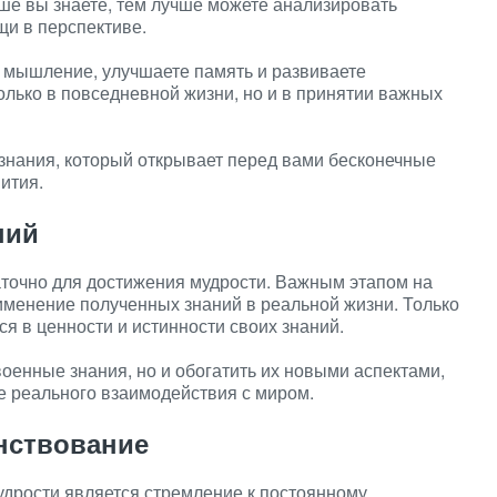
ше вы знаете, тем лучше можете анализировать
щи в перспективе.
е мышление, улучшаете память и развиваете
олько в повседневной жизни, но и в принятии важных
а знания, который открывает перед вами бесконечные
ития.
ний
аточно для достижения мудрости. Важным этапом на
рименение полученных знаний в реальной жизни. Только
ся в ценности и истинности своих знаний.
военные знания, но и обогатить их новыми аспектами,
се реального взаимодействия с миром.
нствование
удрости является стремление к постоянному