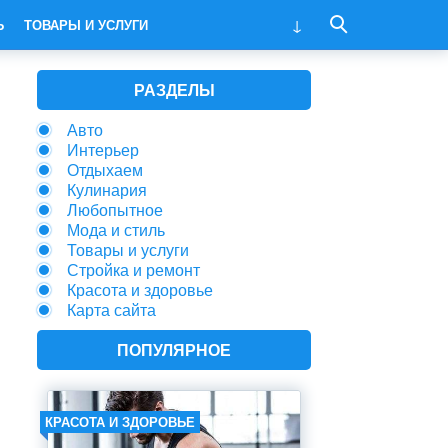
Ь
ТОВАРЫ И УСЛУГИ
РАЗДЕЛЫ
Авто
Интерьер
Отдыхаем
Кулинария
Любопытное
Мода и стиль
Товары и услуги
Стройка и ремонт
Красота и здоровье
Карта сайта
ПОПУЛЯРНОЕ
КРАСОТА И ЗДОРОВЬЕ