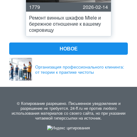
1779
2026-02-14
Ремонт винных шкафов Miele и
бережное отношение к вашему
сокровищу
НОВОЕ
Организация профессионального клининга:
от теории к практике чистоты
© Копирование разрешено. Письменное уведомление и
разрешение не требуется. 24-ff.ru не против любого
использования материалов со своего сайта, но при указании
читаемой гиперссылки на источник.