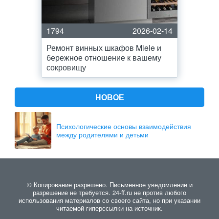
1794
2026-02-14
Ремонт винных шкафов Miele и
бережное отношение к вашему
сокровищу
НОВОЕ
Психологические основы взаимодействия
между родителями и детьми
© Копирование разрешено. Письменное уведомление и
разрешение не требуется. 24-ff.ru не против любого
использования материалов со своего сайта, но при указании
читаемой гиперссылки на источник.