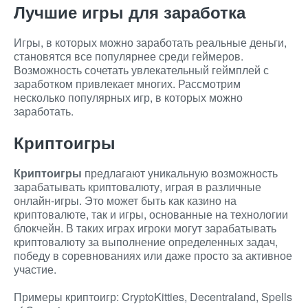
Лучшие игры для заработка
Игры, в которых можно заработать реальные деньги,
становятся все популярнее среди геймеров.
Возможность сочетать увлекательный геймплей с
заработком привлекает многих. Рассмотрим
несколько популярных игр, в которых можно
заработать.
Криптоигры
Криптоигры
предлагают уникальную возможность
зарабатывать криптовалюту, играя в различные
онлайн-игры. Это может быть как казино на
криптовалюте, так и игры, основанные на технологии
блокчейн. В таких играх игроки могут зарабатывать
криптовалюту за выполнение определенных задач,
победу в соревнованиях или даже просто за активное
участие.
Примеры криптоигр: CryptoKitties, Decentraland, Spells