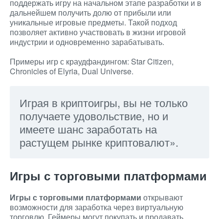
поддержать игру на начальном этапе разработки и в
дальнейшем получить долю от прибыли или
уникальные игровые предметы. Такой подход
позволяет активно участвовать в жизни игровой
индустрии и одновременно зарабатывать.
Примеры игр с краудфандингом: Star Citizen,
Chronicles of Elyria, Dual Universe.
Играя в криптоигры, вы не только
получаете удовольствие, но и
имеете шанс заработать на
растущем рынке криптовалют».
Игры с торговыми платформами
Игры с торговыми платформами
открывают
возможности для заработка через виртуальную
торговлю. Геймеры могут покупать и продавать