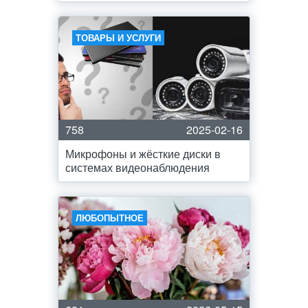
ТОВАРЫ И УСЛУГИ
758
2025-02-16
Микрофоны и жёсткие диски в
системах видеонаблюдения
ЛЮБОПЫТНОЕ