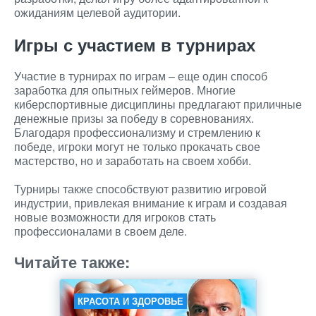
ожиданиям целевой аудитории.
Игры с участием в турнирах
Участие в турнирах по играм – еще один способ
заработка для опытных геймеров. Многие
киберспортивные дисциплины предлагают приличные
денежные призы за победу в соревнованиях.
Благодаря профессионализму и стремлению к
победе, игроки могут не только прокачать свое
мастерство, но и заработать на своем хобби.
Турниры также способствуют развитию игровой
индустрии, привлекая внимание к играм и создавая
новые возможности для игроков стать
профессионалами в своем деле.
Читайте также:
КРАСОТА И ЗДОРОВЬЕ