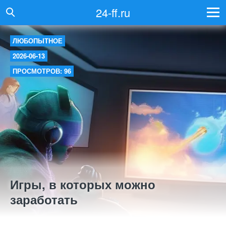
24-ff.ru
ЛЮБОПЫТНОЕ
2026-06-13
ПРОСМОТРОВ: 96
Игры, в которых можно
заработать