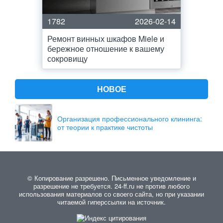
1782
2026-02-14
Ремонт винных шкафов Miele и
бережное отношение к вашему
сокровищу
НОВОЕ
Организация профессионального клининга:
от теории к практике чистоты
© Копирование разрешено. Письменное уведомление и
разрешение не требуется. 24-ff.ru не против любого
использования материалов со своего сайта, но при указании
читаемой гиперссылки на источник.