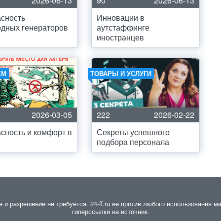
2026-06-13
90
2026-06-13
сность
Инновации в
дных генераторов
аутстаффинге
иностранцев
ЕМ
ТОВАРЫ И УСЛУГИ
2026-03-05
222
2026-02-22
сность и комфорт в
Секреты успешного
подбора персонала
 разрешение не требуется. 24-ff.ru не против любого использования ма
гиперссылки на источник.