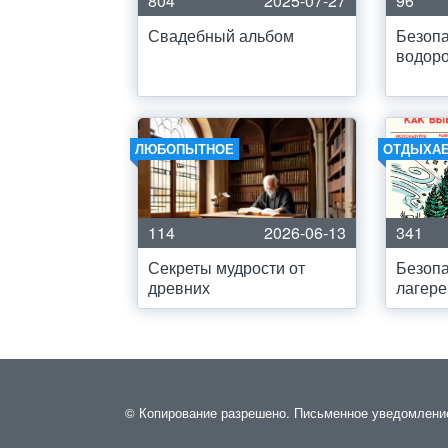
804
2025-07-27
96
Свадебный альбом
Безопа
водоро
ЛЮБОПЫТНОЕ
ОТДЫХА
114
2026-06-13
341
Секреты мудрости от
Безопа
древних
лагере
© Копирование разрешено. Письменное уведомление и