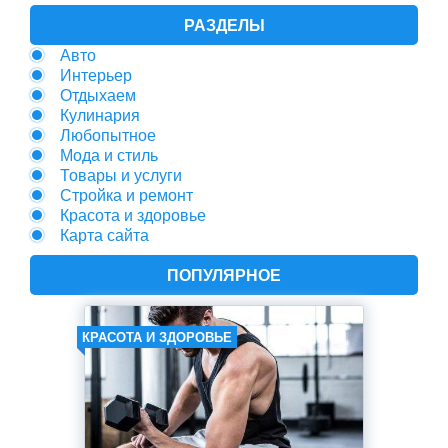
РАЗДЕЛЫ
Авто
Интерьер
Отдыхаем
Кулинария
Любопытное
Мода и стиль
Товары и услуги
Стройка и ремонт
Красота и здоровье
Карта сайта
ПОПУЛЯРНОЕ
КРАСОТА И ЗДОРОВЬЕ