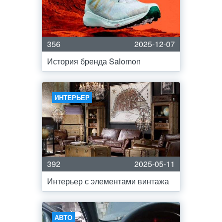
356
2025-12-07
История бренда Salomon
ИНТЕРЬЕР
392
2025-05-11
Интерьер с элементами винтажа
АВТО