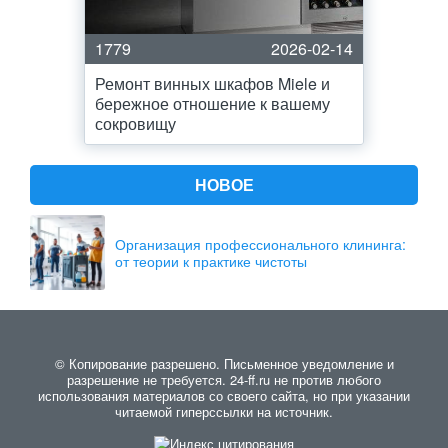
1779
2026-02-14
Ремонт винных шкафов Miele и
бережное отношение к вашему
сокровищу
НОВОЕ
Организация профессионального клининга:
от теории к практике чистоты
© Копирование разрешено. Письменное уведомление и
разрешение не требуется. 24-ff.ru не против любого
использования материалов со своего сайта, но при указании
читаемой гиперссылки на источник.