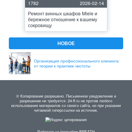
1782
2026-02-14
Ремонт винных шкафов Miele и
бережное отношение к вашему
сокровищу
НОВОЕ
Организация профессионального клининга:
от теории к практике чистоты
© Копирование разрешено. Письменное уведомление и
разрешение не требуется. 24-ff.ru не против любого
использования материалов со своего сайта, но при указании
читаемой гиперссылки на источник.
Работает на
Innovation-BREATH