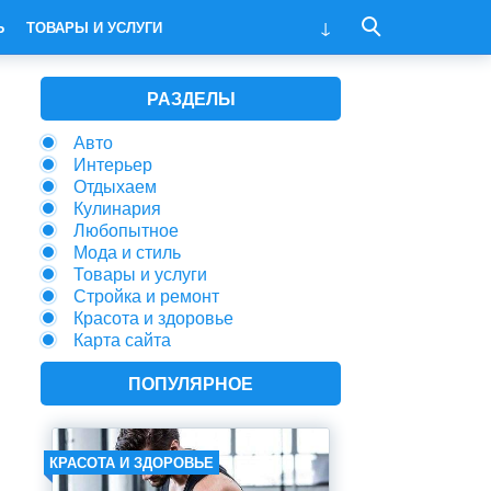
Ь
ТОВАРЫ И УСЛУГИ
РАЗДЕЛЫ
Авто
Интерьер
Отдыхаем
Кулинария
Любопытное
Мода и стиль
Товары и услуги
Стройка и ремонт
Красота и здоровье
Карта сайта
ПОПУЛЯРНОЕ
КРАСОТА И ЗДОРОВЬЕ