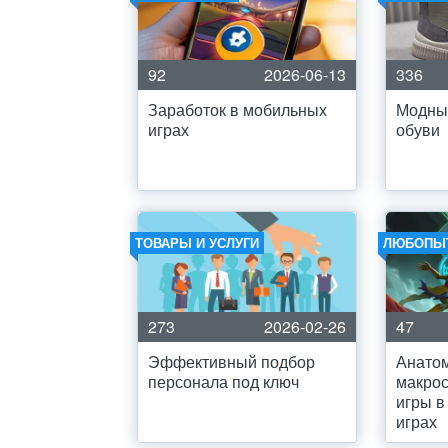
92
2026-06-13
336
Заработок в мобильных
Модные
играх
обуви
ТОВАРЫ И УСЛУГИ
ЛЮБОПЫ
273
2026-02-26
47
Эффективный подбор
Анатом
персонала под ключ
макро
игры в
играх