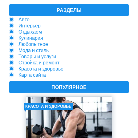
РАЗДЕЛЫ
Авто
Интерьер
Отдыхаем
Кулинария
Любопытное
Мода и стиль
Товары и услуги
Стройка и ремонт
Красота и здоровье
Карта сайта
ПОПУЛЯРНОЕ
КРАСОТА И ЗДОРОВЬЕ