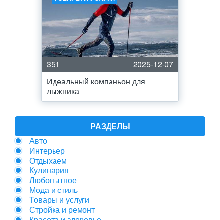
351
2025-12-07
Идеальный компаньон для
лыжника
РАЗДЕЛЫ
Авто
Интерьер
Отдыхаем
Кулинария
Любопытное
Мода и стиль
Товары и услуги
Стройка и ремонт
Красота и здоровье