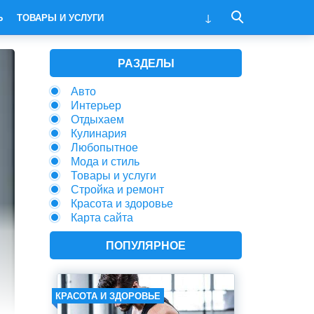
Ь
ТОВАРЫ И УСЛУГИ
РАЗДЕЛЫ
Авто
Интерьер
Отдыхаем
Кулинария
Любопытное
Мода и стиль
Товары и услуги
Стройка и ремонт
Красота и здоровье
Карта сайта
ПОПУЛЯРНОЕ
КРАСОТА И ЗДОРОВЬЕ