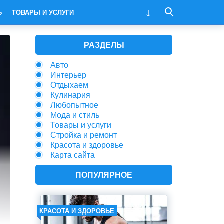
Ь
ТОВАРЫ И УСЛУГИ
РАЗДЕЛЫ
Авто
Интерьер
Отдыхаем
Кулинария
Любопытное
Мода и стиль
Товары и услуги
Стройка и ремонт
Красота и здоровье
Карта сайта
ПОПУЛЯРНОЕ
КРАСОТА И ЗДОРОВЬЕ