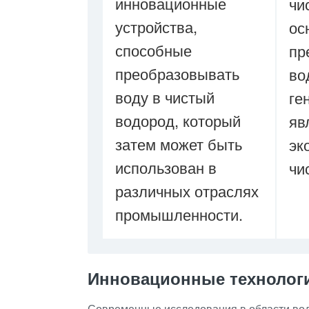
инновационные
чи
устройства,
ос
способные
пр
преобразовывать
во
воду в чистый
ге
водород, который
яв
затем может быть
эк
использован в
чи
различных отраслях
промышленности.
Инновационные технолог
Современные исследования в области вод