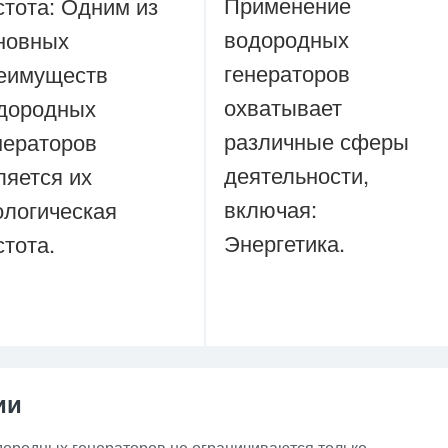
Применение
стота: Одним из
водородных
новных
генераторов
еимуществ
охватывает
дородных
различные сферы
нераторов
деятельности,
ляется их
включая:
ологическая
Энергетика.
стота.
ии
ородных генераторов не ограничиваются только