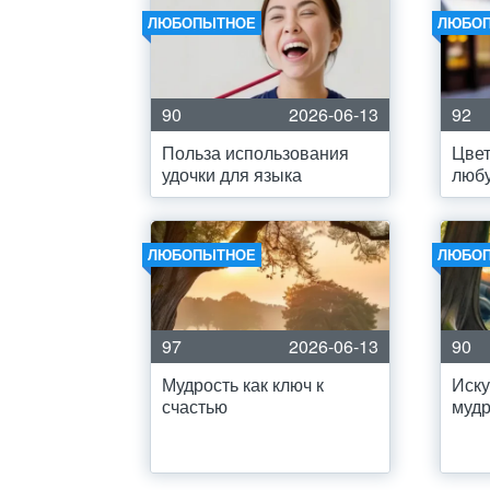
ЛЮБОПЫТНОЕ
ЛЮБО
90
2026-06-13
92
Польза использования
Цвет
удочки для языка
любу
ЛЮБОПЫТНОЕ
ЛЮБО
97
2026-06-13
90
Мудрость как ключ к
Иску
счастью
муд