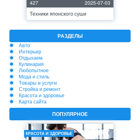
427
2025-07-03
Техники японского суши
РАЗДЕЛЫ
Авто
Интерьер
Отдыхаем
Кулинария
Любопытное
Мода и стиль
Товары и услуги
Стройка и ремонт
Красота и здоровье
Карта сайта
ПОПУЛЯРНОЕ
КРАСОТА И ЗДОРОВЬЕ