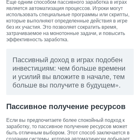
Еще одним способом пассивного заработка в играх
является автоматизация процессов. Игроки могут
использовать специальные программы или скрипты,
которые выполняют определенные действия в игре
без их участия. Это позволяет сократить время,
затрачиваемое на монотонные задачи, и повысить
эффективность заработка.
Пассивный доход в играх подобен
инвестициям: чем больше времени
и усилий вы вложите в начале, тем
больше вы получите в будущем».
Пассивное получение ресурсов
Если вы предпочитаете более спокойный подход к
заработку, то пассивное получение ресурсов может
быть отличным выбором. Этот способ заключается в
создании системы, которая автоматически добывает