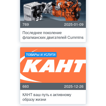
769
2025-01-09
Последнее поколение
флагманских двигателей Cummins
ТОВАРЫ И УСЛУГИ
660
2025-12-26
КАНТ ваш путь к активному
образу жизни