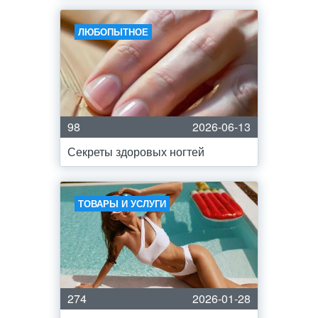
ЛЮБОПЫТНОЕ
98
2026-06-13
Секреты здоровых ногтей
ТОВАРЫ И УСЛУГИ
274
2026-01-28