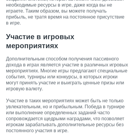
необходимые ресурсы в игре, даже когда вы не
играете. Таким образом, вы можете получать
прибыль, не тратя время на постоянное присутствие
в игре.
Участие в игровых
мероприятиях
Дополнительным способом получения пассивного
дохода в играх является участие в различных игровых
мероприятиях. Многие игры предлагают специальные
события, турниры или конкурсы, в которых игроки
могут принять участие и выиграть ценные призы или
игровую валюту.
Участие в таких мероприятиях может быть не только
увлекательным, но и прибыльным. Победа в турнире
или выполнение определенных заданий часто
сопровождается щедрыми наградами, что позволяет
игрокам зарабатывать дополнительные ресурсы без
постоянного участия в игре.