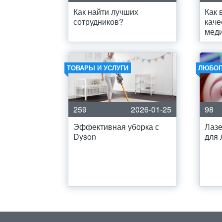
Как найти лучших
Как 
сотрудников?
каче
мед
ТОВАРЫ И УСЛУГИ
ЛЮБО
259
2026-01-25
98
Эффективная уборка с
Лазе
Dyson
для 