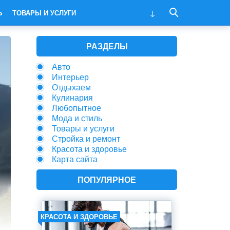
Ь
ТОВАРЫ И УСЛУГИ
РАЗДЕЛЫ
Авто
Интерьер
Отдыхаем
Кулинария
Любопытное
Мода и стиль
Товары и услуги
Стройка и ремонт
Красота и здоровье
Карта сайта
ПОПУЛЯРНОЕ
КРАСОТА И ЗДОРОВЬЕ