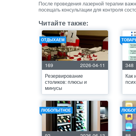
После проведения лазерной терапии важн
посещать консультации для контроля сост
Читайте также:
ОТДЫХАЕМ
ТОВАР
169
2026-04-11
348
Резервирование
Как 
столиков: плюсы и
псих
минусы
ЛЮБОПЫТНОЕ
ЛЮБО
92
2026-06-13
88