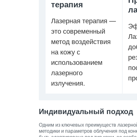
терапия
л
Лазерная терапия —
Эф
это современный
Ла
метод воздействия
до
на кожу с
ре
использованием
по
лазерного
пр
излучения.
Индивидуальный подход
Одним из ключевых преимуществ лазерной
методики и параметров облучения под кон
быть адаптирована под тип кожи, ее особ