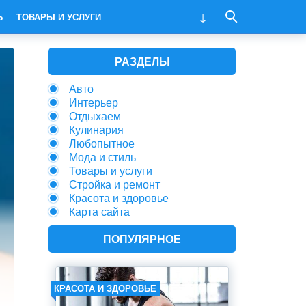
Ь
ТОВАРЫ И УСЛУГИ
РАЗДЕЛЫ
Авто
Интерьер
Отдыхаем
Кулинария
Любопытное
Мода и стиль
Товары и услуги
Стройка и ремонт
Красота и здоровье
Карта сайта
ПОПУЛЯРНОЕ
КРАСОТА И ЗДОРОВЬЕ