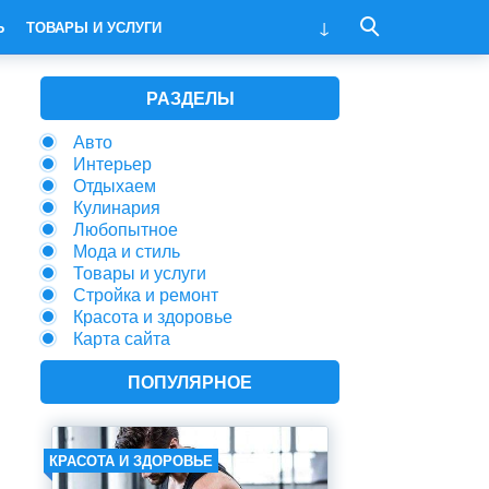
Ь
ТОВАРЫ И УСЛУГИ
РАЗДЕЛЫ
Авто
Интерьер
Отдыхаем
Кулинария
Любопытное
Мода и стиль
Товары и услуги
Стройка и ремонт
Красота и здоровье
Карта сайта
ПОПУЛЯРНОЕ
КРАСОТА И ЗДОРОВЬЕ