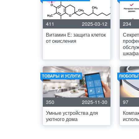
411
2025-03-12
234
Витамин Е: защита клеток
Секре
от окисления
профе
обслуж
шкафа 
ТОВАРЫ И УСЛУГИ
ЛЮБОПЫ
350
2025-11-30
97
Умные устройства для
Компак
уютного дома
испол