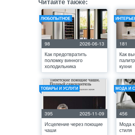
Читайте также:
ЛЮБОПЫТНОЕ
ИНТЕРЬЕ
98
2026-06-13
181
Как предотвратить
Как вы
поломку винного
палитр
холодильника
кухни
ТОВАРЫ И УСЛУГИ
МОДА И 
395
2025-11-09
456
Исцеление через поющие
Мода 
чаши
стиля