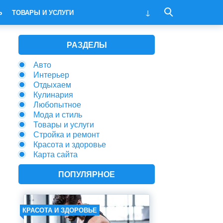
Ь
ТОВАРЫ И УСЛУГИ
РАЗДЕЛЫ
Авто
Интерьер
Отдыхаем
Кулинария
Любопытное
Мода и стиль
Товары и услуги
Стройка и ремонт
Красота и здоровье
Карта сайта
ПОПУЛЯРНОЕ
КРАСОТА И ЗДОРОВЬЕ