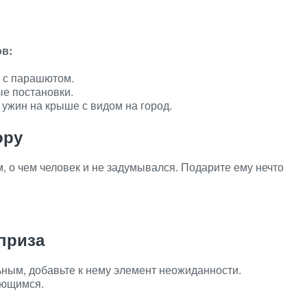
в:
 с парашютом.
ые постановки.
 ужин на крыше с видом на город.
ору
, о чем человек и не задумывался. Подарите ему нечто
приза
ным, добавьте к нему элемент неожиданности.
ающимся.