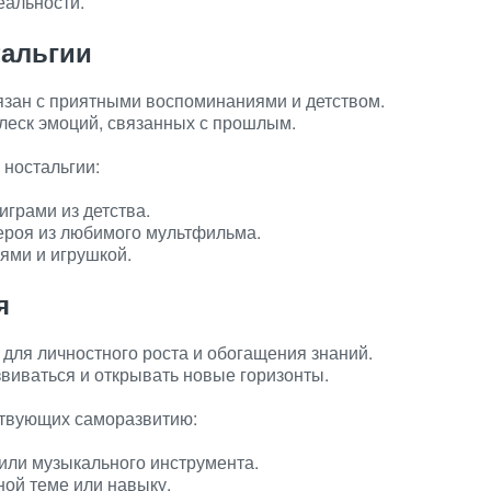
еальности.
тальгии
язан с приятными воспоминаниями и детством.
плеск эмоций, связанных с прошлым.
 ностальгии:
грами из детства.
ероя из любимого мультфильма.
ями и игрушкой.
я
для личностного роста и обогащения знаний.
звиваться и открывать новые горизонты.
ствующих саморазвитию:
 или музыкального инструмента.
ной теме или навыку.