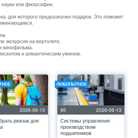
, науки или философии.
ка, для которого предназначен подарок. Это поможет
поминающимся.
ли.
и экскурсия на вертолете.
и кинофильма.
лескопом и романтическим ужином.
ТНОЕ
ЛЮБОПЫТНОЕ
2026-06-13
95
2026-06-13
брать рюкзак для
Системы управления
ка
производством
подшипников