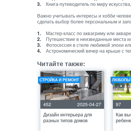
Книга-путеводитель по миру искусства
Важно учитывать интересы и хобби челове
сделать выбор более персональным и за
Мастер-класс по аквагриму или акваре
Путешествие в неизведанные места ил
Фотосессия в стиле любимой эпохи ил
Астрономический вечер на крыше с те
Читайте также:
СТРОЙКА И РЕМОНТ
ЛЮБОПЫ
452
2025-04-27
97
Дизайн интерьера для
Как вы
разных типов домов
ребен