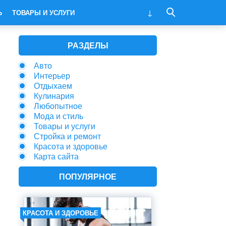
Ь
ТОВАРЫ И УСЛУГИ
РАЗДЕЛЫ
Авто
Интерьер
Отдыхаем
Кулинария
Любопытное
Мода и стиль
Товары и услуги
Стройка и ремонт
Красота и здоровье
Карта сайта
ПОПУЛЯРНОЕ
КРАСОТА И ЗДОРОВЬЕ