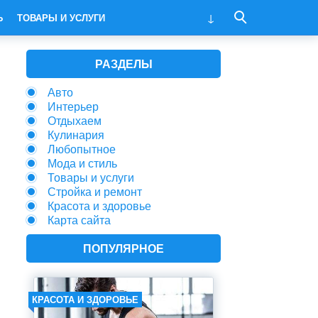
Ь
ТОВАРЫ И УСЛУГИ
РАЗДЕЛЫ
Авто
Интерьер
Отдыхаем
Кулинария
Любопытное
Мода и стиль
Товары и услуги
Стройка и ремонт
Красота и здоровье
Карта сайта
ПОПУЛЯРНОЕ
КРАСОТА И ЗДОРОВЬЕ