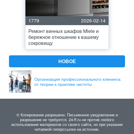
1779
2026-02-14
Ремонт винных шкафов Miele и
бережное отношение к вашему
сокровищу
НОВОЕ
Организация профессионального клининга:
от теории к практике чистоты
© Копирование разрешено. Письменное уведомление и
разрешение не требуется. 24-ff.ru не против любого
использования материалов со своего сайта, но при указании
читаемой гиперссылки на источник.