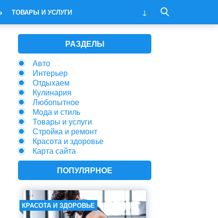
Ь
ТОВАРЫ И УСЛУГИ
РАЗДЕЛЫ
Авто
Интерьер
Отдыхаем
Кулинария
Любопытное
Мода и стиль
Товары и услуги
Стройка и ремонт
Красота и здоровье
Карта сайта
ПОПУЛЯРНОЕ
КРАСОТА И ЗДОРОВЬЕ