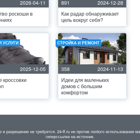
2026-04-11
891
2024-12-28
тво роскоши в
Как радар обнаруживает
ениях
цель вокруг себя?
И УСЛУГИ
СТРОЙКА И РЕМОНТ
2025-12-05
358
2024-11-13
 кроссовки
Идеи для маленьких
on
домов с большим
комфортом
 разрешение не требуется. 24-ff.ru не против любого использования ма
гиперссылки на источник.