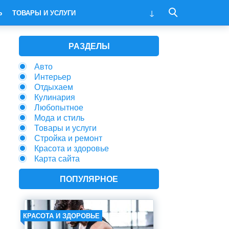
Ь
ТОВАРЫ И УСЛУГИ
РАЗДЕЛЫ
Авто
Интерьер
Отдыхаем
Кулинария
Любопытное
Мода и стиль
Товары и услуги
Стройка и ремонт
Красота и здоровье
Карта сайта
ПОПУЛЯРНОЕ
КРАСОТА И ЗДОРОВЬЕ