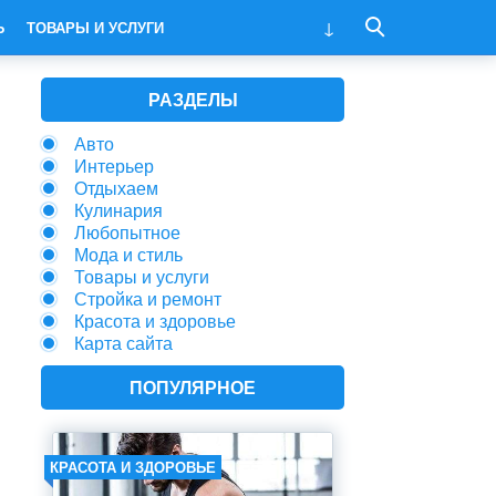
Ь
ТОВАРЫ И УСЛУГИ
РАЗДЕЛЫ
Авто
Интерьер
Отдыхаем
Кулинария
Любопытное
Мода и стиль
Товары и услуги
Стройка и ремонт
Красота и здоровье
Карта сайта
ПОПУЛЯРНОЕ
КРАСОТА И ЗДОРОВЬЕ