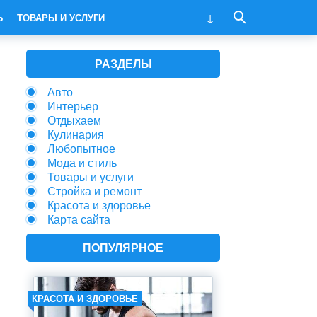
Ь
ТОВАРЫ И УСЛУГИ
РАЗДЕЛЫ
Авто
Интерьер
Отдыхаем
Кулинария
Любопытное
Мода и стиль
Товары и услуги
Стройка и ремонт
Красота и здоровье
Карта сайта
ПОПУЛЯРНОЕ
КРАСОТА И ЗДОРОВЬЕ