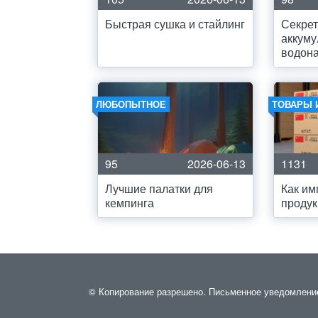
Быстрая сушка и стайлинг
Секре
аккуму
водона
ЛЮБОПЫТНОЕ
ТОВАРЫ 
95
2026-06-13
1131
Лучшие палатки для
Как им
кемпинга
продук
© Копирование разрешено. Письменное уведомление и