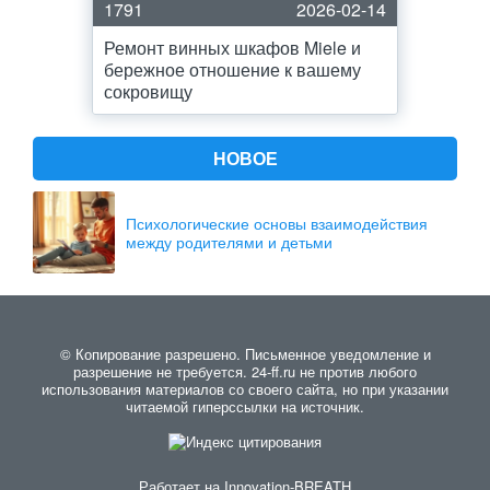
1791
2026-02-14
Ремонт винных шкафов Miele и
бережное отношение к вашему
сокровищу
НОВОЕ
Психологические основы взаимодействия
между родителями и детьми
© Копирование разрешено. Письменное уведомление и
разрешение не требуется. 24-ff.ru не против любого
использования материалов со своего сайта, но при указании
читаемой гиперссылки на источник.
Работает на
Innovation-BREATH