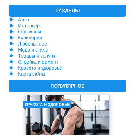
РАЗДЕЛЫ
Авто
Интерьер
Отдыхаем
Кулинария
Любопытное
Мода и стиль
Товары и услуги
Стройка и ремонт
Красота и здоровье
Карта сайта
ПОПУЛЯРНОЕ
КРАСОТА И ЗДОРОВЬЕ